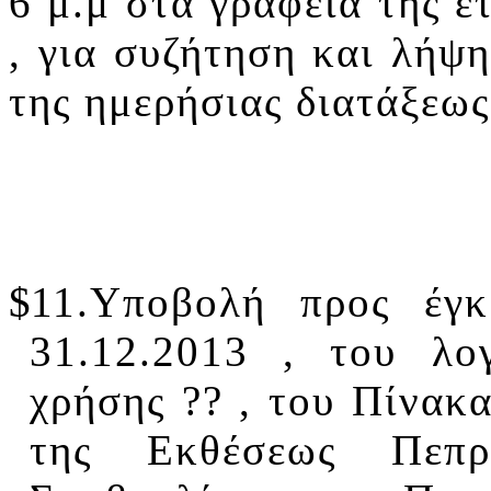
6 μ.μ στα γραφεία της 
, για συζήτηση και λήψ
της ημερήσιας διατάξεως
$1
1.
Υποβολή προς έγκ
31.12.2013 , του λο
χρήσης ?? , του Πίνακ
της Εκθέσεως Πεπρ